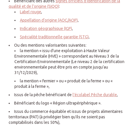
Bénéficiant des autres
signes officiels d’identification de la
qualité et de l’origine (SIQO)
:
Label rouge
,
Appellation d’origine (AOC/AOP)
,
Indication géographique (IGP)
,
Spécialité traditionnelle garantie (STG)
,
Ou des mentions valorisantes suivantes:
la mention « issu d’une exploitation à Haute Valeur
Environnementale (HVE) » correspondant au Niveau 3 de la
Certification Environnementale (Le niveau 2 de la certification
environnementale peut être pris en compte jusqu’au
31/12/2029),
la mention « fermier » ou « produit de la ferme » ou «
produit à la ferme »,
Issus de la pêche bénéficiant de
l’écolabel Pêche durable
,
Bénéficiant du logo « Région ultrapériphérique ».
Issus du commerce équitable et issus de projets alimentaires
territoriaux (PAT) (à privilégier bien qu’ils ne soient pas
comptabilisés dans les 50%),