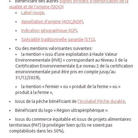
Bénéficiant des autres
signes officiels d’identification de la
qualité et de l’origine (SIQO)
:
Label rouge
,
Appellation d’origine (AOC/AOP)
,
Indication géographique (IGP)
,
Spécialité traditionnelle garantie (STG)
,
Ou des mentions valorisantes suivantes:
la mention « issu d’une exploitation à Haute Valeur
Environnementale (HVE) » correspondant au Niveau 3 de la
Certification Environnementale (Le niveau 2 de la certification
environnementale peut être pris en compte jusqu’au
31/12/2029),
la mention « fermier » ou « produit de la ferme » ou «
produit à la ferme »,
Issus de la pêche bénéficiant de
l’écolabel Pêche durable
,
Bénéficiant du logo « Région ultrapériphérique ».
Issus du commerce équitable et issus de projets alimentaires
territoriaux (PAT) (à privilégier bien qu’ils ne soient pas
comptabilisés dans les 50%),