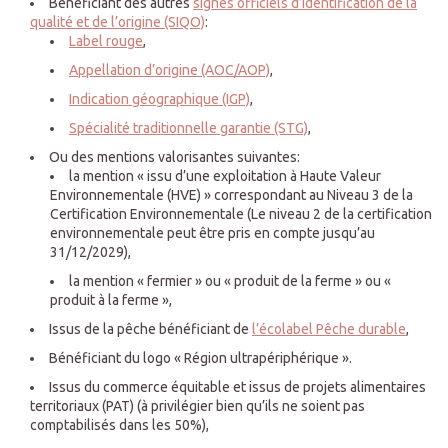
Bénéficiant des autres
signes officiels d’identification de la
qualité et de l’origine (SIQO)
:
Label rouge
,
Appellation d’origine (AOC/AOP)
,
Indication géographique (IGP)
,
Spécialité traditionnelle garantie (STG)
,
Ou des mentions valorisantes suivantes:
la mention « issu d’une exploitation à Haute Valeur
Environnementale (HVE) » correspondant au Niveau 3 de la
Certification Environnementale (Le niveau 2 de la certification
environnementale peut être pris en compte jusqu’au
31/12/2029),
la mention « fermier » ou « produit de la ferme » ou «
produit à la ferme »,
Issus de la pêche bénéficiant de
l’écolabel Pêche durable
,
Bénéficiant du logo « Région ultrapériphérique ».
Issus du commerce équitable et issus de projets alimentaires
territoriaux (PAT) (à privilégier bien qu’ils ne soient pas
comptabilisés dans les 50%),