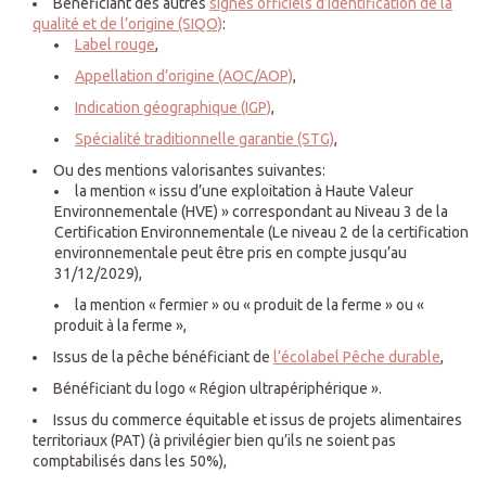
Bénéficiant des autres
signes officiels d’identification de la
qualité et de l’origine (SIQO)
:
Label rouge
,
Appellation d’origine (AOC/AOP)
,
Indication géographique (IGP)
,
Spécialité traditionnelle garantie (STG)
,
Ou des mentions valorisantes suivantes:
la mention « issu d’une exploitation à Haute Valeur
Environnementale (HVE) » correspondant au Niveau 3 de la
Certification Environnementale (Le niveau 2 de la certification
environnementale peut être pris en compte jusqu’au
31/12/2029),
la mention « fermier » ou « produit de la ferme » ou «
produit à la ferme »,
Issus de la pêche bénéficiant de
l’écolabel Pêche durable
,
Bénéficiant du logo « Région ultrapériphérique ».
Issus du commerce équitable et issus de projets alimentaires
territoriaux (PAT) (à privilégier bien qu’ils ne soient pas
comptabilisés dans les 50%),