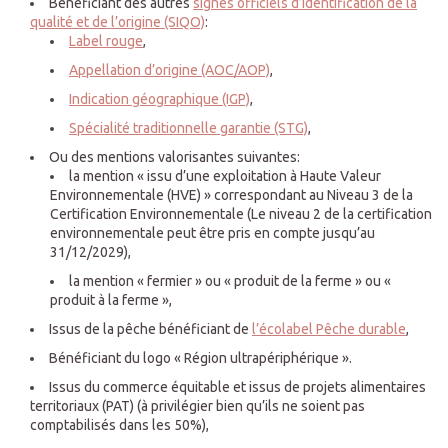
Bénéficiant des autres
signes officiels d’identification de la
qualité et de l’origine (SIQO)
:
Label rouge
,
Appellation d’origine (AOC/AOP)
,
Indication géographique (IGP)
,
Spécialité traditionnelle garantie (STG)
,
Ou des mentions valorisantes suivantes:
la mention « issu d’une exploitation à Haute Valeur
Environnementale (HVE) » correspondant au Niveau 3 de la
Certification Environnementale (Le niveau 2 de la certification
environnementale peut être pris en compte jusqu’au
31/12/2029),
la mention « fermier » ou « produit de la ferme » ou «
produit à la ferme »,
Issus de la pêche bénéficiant de
l’écolabel Pêche durable
,
Bénéficiant du logo « Région ultrapériphérique ».
Issus du commerce équitable et issus de projets alimentaires
territoriaux (PAT) (à privilégier bien qu’ils ne soient pas
comptabilisés dans les 50%),