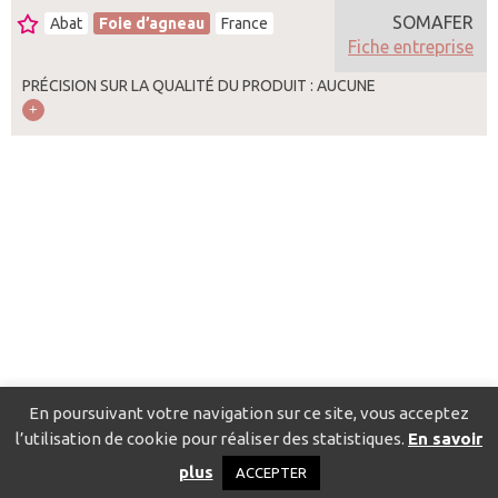
SOMAFER
Abat
Foie d’agneau
France
Fiche entreprise
PRÉCISION SUR LA QUALITÉ DU PRODUIT : AUCUNE
En poursuivant votre navigation sur ce site, vous acceptez
l’utilisation de cookie pour réaliser des statistiques.
En savoir
Catalogue pour localiser les fournisseurs
Contact
Mentions
plus
ACCEPTER
légales
Politique de confidentialité