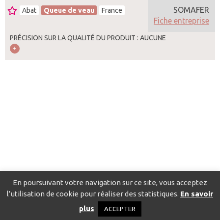
SOMAFER
Abat
Queue de veau
France
Fiche entreprise
PRÉCISION SUR LA QUALITÉ DU PRODUIT : AUCUNE
En poursuivant votre navigation sur ce site, vous acceptez
l’utilisation de cookie pour réaliser des statistiques.
En savoir
Catalogue pour localiser les fournisseurs
Contact
Mentions
plus
ACCEPTER
légales
Politique de confidentialité