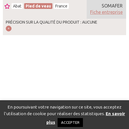
SOMAFER
Abat
Pied de veau
France
Fiche entreprise
PRÉCISION SUR LA QUALITÉ DU PRODUIT : AUCUNE
En poursuivant votre navigation sur ce site, vous acceptez
l’utilisation de cookie pour réaliser des statistiques.
En savoir
Catalogue pour localiser les fournisseurs
Contact
Mentions
plus
ACCEPTER
légales
Politique de confidentialité