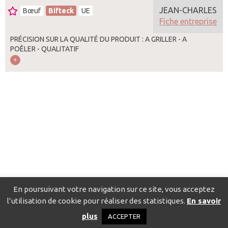
JEAN-CHARLES
Bœuf
Bifteck
UE
Fiche entreprise
PRÉCISION SUR LA QUALITÉ DU PRODUIT : A GRILLER - A
POÊLER - QUALITATIF
En poursuivant votre navigation sur ce site, vous acceptez
l’utilisation de cookie pour réaliser des statistiques.
En savoir
Catalogue pour localiser les fournisseurs
Contact
Mentions
plus
ACCEPTER
légales
Politique de confidentialité