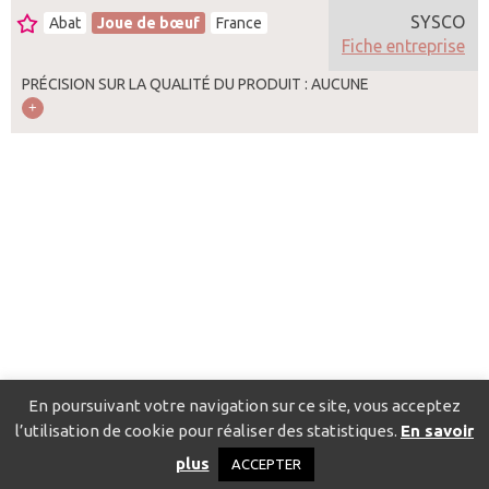
SYSCO
Abat
Joue de bœuf
France
Fiche entreprise
PRÉCISION SUR LA QUALITÉ DU PRODUIT : AUCUNE
En poursuivant votre navigation sur ce site, vous acceptez
l’utilisation de cookie pour réaliser des statistiques.
En savoir
Catalogue pour localiser les fournisseurs
Contact
Mentions
plus
ACCEPTER
légales
Politique de confidentialité