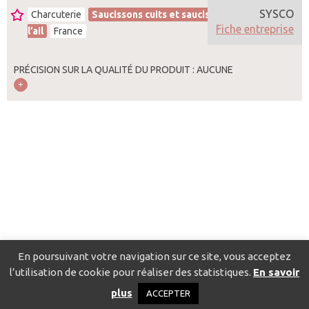
SYSCO
Charcuterie
Saucissons cuits et saucissons cuits à
Fiche entreprise
l’ail
France
PRÉCISION SUR LA QUALITÉ DU PRODUIT : AUCUNE
En poursuivant votre navigation sur ce site, vous acceptez
l’utilisation de cookie pour réaliser des statistiques.
En savoir
Catalogue pour localiser les fournisseurs
Contact
Mentions
plus
ACCEPTER
légales
Politique de confidentialité