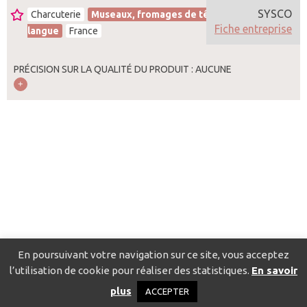
SYSCO
Charcuterie
Museaux, fromages de tête,
Fiche entreprise
langue
France
PRÉCISION SUR LA QUALITÉ DU PRODUIT : AUCUNE
En poursuivant votre navigation sur ce site, vous acceptez
l’utilisation de cookie pour réaliser des statistiques.
En savoir
Catalogue pour localiser les fournisseurs
Contact
Mentions
plus
ACCEPTER
légales
Politique de confidentialité