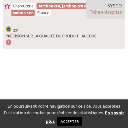
SYSCO
Charcuterie
Jambon cru, jambon cru de pays,
Fiche entreprise
jambon sec
France
IGP
PRÉCISION SUR LA QUALITÉ DU PRODUIT : AUCUNE
En poursuivant votre navigation sur ce site, vous acceptez
l’utilisation de cookie pour réaliser des statistiques.
En savoir
Catalogue pour localiser les fournisseurs
Contact
Mentions
plus
ACCEPTER
légales
Politique de confidentialité