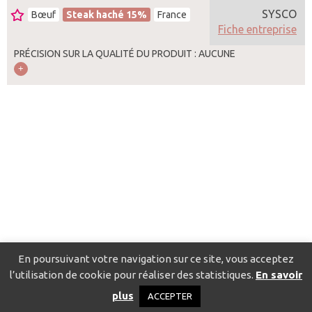
SYSCO
Bœuf
Steak haché 15%
France
Fiche entreprise
PRÉCISION SUR LA QUALITÉ DU PRODUIT : AUCUNE
En poursuivant votre navigation sur ce site, vous acceptez
l’utilisation de cookie pour réaliser des statistiques.
En savoir
Catalogue pour localiser les fournisseurs
Contact
Mentions
plus
ACCEPTER
légales
Politique de confidentialité