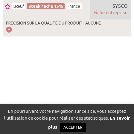
SYSCO
Bœuf
Steak haché 15%
France
Fiche entreprise
PRÉCISION SUR LA QUALITÉ DU PRODUIT : AUCUNE
En poursuivant votre navigation sur ce site, vous acceptez
l’utilisation de cookie pour réaliser des statistiques.
En savoir
Catalogue pour localiser les fournisseurs
Contact
Mentions
plus
ACCEPTER
légales
Politique de confidentialité