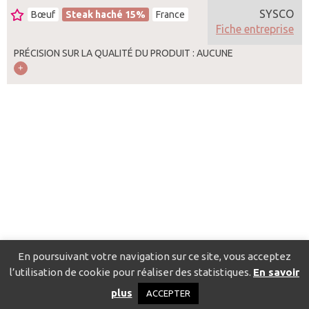
SYSCO
Bœuf
Steak haché 15%
France
Fiche entreprise
PRÉCISION SUR LA QUALITÉ DU PRODUIT : AUCUNE
En poursuivant votre navigation sur ce site, vous acceptez
l’utilisation de cookie pour réaliser des statistiques.
En savoir
Catalogue pour localiser les fournisseurs
Contact
Mentions
plus
ACCEPTER
légales
Politique de confidentialité