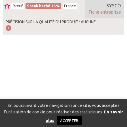
SYSCO
Bœuf
Steak haché 15%
France
Fiche entreprise
PRÉCISION SUR LA QUALITÉ DU PRODUIT : AUCUNE
En poursuivant votre navigation sur ce site, vous acceptez
l’utilisation de cookie pour réaliser des statistiques.
En savoir
Catalogue pour localiser les fournisseurs
Contact
Mentions
plus
ACCEPTER
légales
Politique de confidentialité