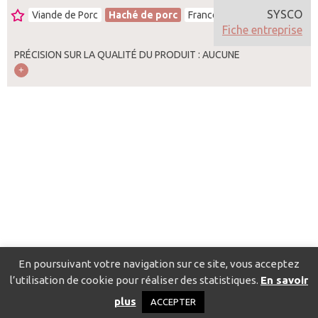
SYSCO
Viande de Porc
Haché de porc
France
Fiche entreprise
PRÉCISION SUR LA QUALITÉ DU PRODUIT : AUCUNE
En poursuivant votre navigation sur ce site, vous acceptez
l’utilisation de cookie pour réaliser des statistiques.
En savoir
Catalogue pour localiser les fournisseurs
Contact
Mentions
plus
ACCEPTER
légales
Politique de confidentialité