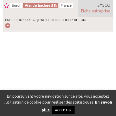
SYSCO
Bœuf
Viande hachée 5%
France
Fiche entreprise
PRÉCISION SUR LA QUALITÉ DU PRODUIT : AUCUNE
En poursuivant votre navigation sur ce site, vous acceptez
l’utilisation de cookie pour réaliser des statistiques.
En savoir
Catalogue pour localiser les fournisseurs
Contact
Mentions
plus
ACCEPTER
légales
Politique de confidentialité