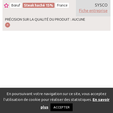
SYSCO
Bœuf
Steak haché 15%
France
Fiche entreprise
PRÉCISION SUR LA QUALITÉ DU PRODUIT : AUCUNE
En poursuivant votre navigation sur ce site, vous acceptez
l’utilisation de cookie pour réaliser des statistiques.
En savoir
Catalogue pour localiser les fournisseurs
Contact
Mentions
plus
ACCEPTER
légales
Politique de confidentialité