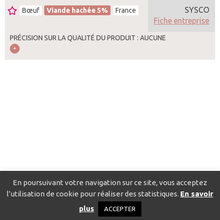
SYSCO
Bœuf
Viande hachée 5%
France
Fiche entreprise
PRÉCISION SUR LA QUALITÉ DU PRODUIT : AUCUNE
En poursuivant votre navigation sur ce site, vous acceptez
l’utilisation de cookie pour réaliser des statistiques.
En savoir
Catalogue pour localiser les fournisseurs
Contact
Mentions
plus
ACCEPTER
légales
Politique de confidentialité