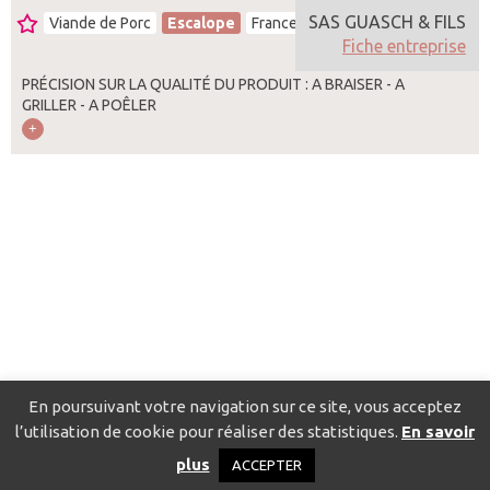
SAS GUASCH & FILS
Viande de Porc
Escalope
France
Fiche entreprise
PRÉCISION SUR LA QUALITÉ DU PRODUIT : A BRAISER - A
GRILLER - A POÊLER
En poursuivant votre navigation sur ce site, vous acceptez
l’utilisation de cookie pour réaliser des statistiques.
En savoir
Catalogue pour localiser les fournisseurs
Contact
Mentions
plus
ACCEPTER
légales
Politique de confidentialité