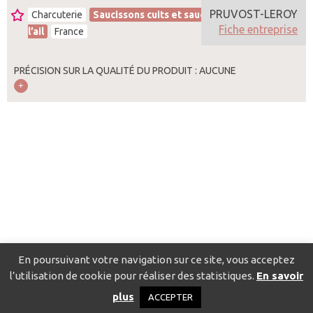
PRUVOST-LEROY
Charcuterie
Saucissons cuits et saucissons cuits à
Fiche entreprise
l’ail
France
PRÉCISION SUR LA QUALITÉ DU PRODUIT : AUCUNE
En poursuivant votre navigation sur ce site, vous acceptez
l’utilisation de cookie pour réaliser des statistiques.
En savoir
Catalogue pour localiser les fournisseurs
Contact
Mentions
plus
ACCEPTER
légales
Politique de confidentialité