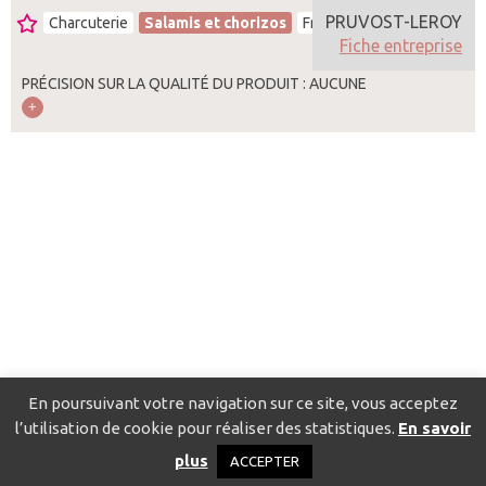
PRUVOST-LEROY
Charcuterie
Salamis et chorizos
France
Fiche entreprise
PRÉCISION SUR LA QUALITÉ DU PRODUIT : AUCUNE
En poursuivant votre navigation sur ce site, vous acceptez
l’utilisation de cookie pour réaliser des statistiques.
En savoir
Catalogue pour localiser les fournisseurs
Contact
Mentions
plus
ACCEPTER
légales
Politique de confidentialité