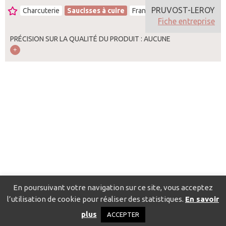
PRUVOST-LEROY
Charcuterie
Saucisses à cuire
France
Fiche entreprise
PRÉCISION SUR LA QUALITÉ DU PRODUIT : AUCUNE
En poursuivant votre navigation sur ce site, vous acceptez
l’utilisation de cookie pour réaliser des statistiques.
En savoir
Catalogue pour localiser les fournisseurs
Contact
Mentions
plus
ACCEPTER
légales
Politique de confidentialité