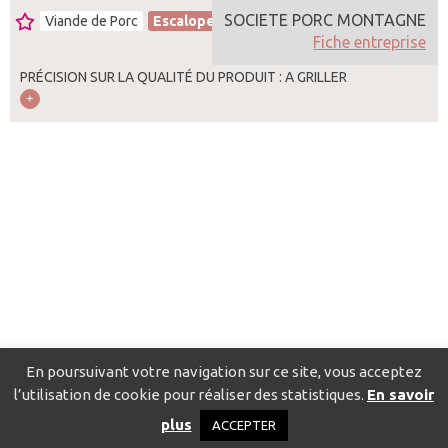
SOCIETE PORC MONTAGNE
Viande de Porc
Escalope
France
Fiche entreprise
PRÉCISION SUR LA QUALITÉ DU PRODUIT : A GRILLER
En poursuivant votre navigation sur ce site, vous acceptez
l’utilisation de cookie pour réaliser des statistiques.
En savoir
Catalogue pour localiser les fournisseurs
Contact
Mentions
plus
ACCEPTER
légales
Politique de confidentialité