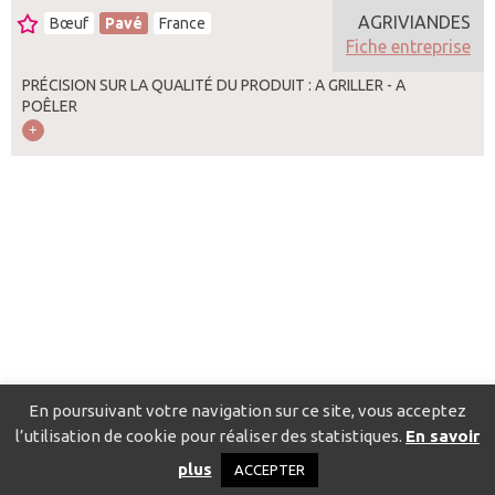
AGRIVIANDES
Bœuf
Pavé
France
Fiche entreprise
PRÉCISION SUR LA QUALITÉ DU PRODUIT : A GRILLER - A
POÊLER
En poursuivant votre navigation sur ce site, vous acceptez
l’utilisation de cookie pour réaliser des statistiques.
En savoir
Catalogue pour localiser les fournisseurs
Contact
Mentions
plus
ACCEPTER
légales
Politique de confidentialité