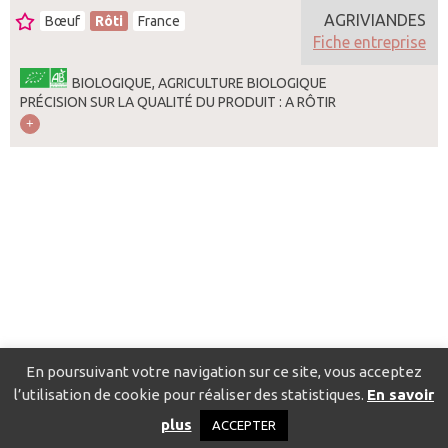
AGRIVIANDES
Bœuf
Rôti
France
Fiche entreprise
BIOLOGIQUE, AGRICULTURE BIOLOGIQUE
PRÉCISION SUR LA QUALITÉ DU PRODUIT : A RÔTIR
En poursuivant votre navigation sur ce site, vous acceptez
l’utilisation de cookie pour réaliser des statistiques.
En savoir
Catalogue pour localiser les fournisseurs
Contact
Mentions
plus
ACCEPTER
légales
Politique de confidentialité