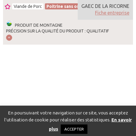
GAEC DE LA RICORNE
Viande de Porc
Poitrine sans os
France
Fiche entreprise
PRODUIT DE MONTAGNE
PRÉCISION SUR LA QUALITÉ DU PRODUIT : QUALITATIF
En poursuivant votre navigation sur ce site, vous acceptez
l’utilisation de cookie pour réaliser des statistiques.
En savoir
Catalogue pour localiser les fournisseurs
Contact
Mentions
plus
ACCEPTER
légales
Politique de confidentialité