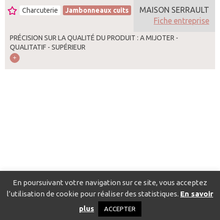
MAISON SERRAULT
Charcuterie
Jambonneaux cuits
France
Fiche entreprise
PRÉCISION SUR LA QUALITÉ DU PRODUIT : A MIJOTER -
QUALITATIF - SUPÉRIEUR
En poursuivant votre navigation sur ce site, vous acceptez
l’utilisation de cookie pour réaliser des statistiques.
En savoir
Catalogue pour localiser les fournisseurs
Contact
Mentions
plus
ACCEPTER
légales
Politique de confidentialité