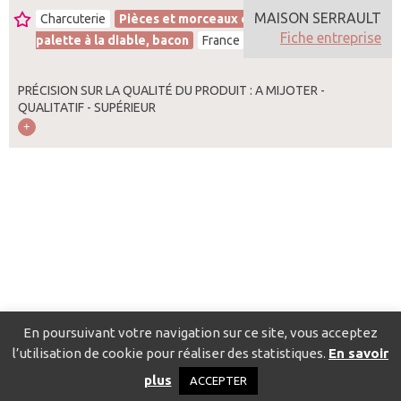
MAISON SERRAULT
Charcuterie
Pièces et morceaux crus demi sel,
Fiche entreprise
palette à la diable, bacon
France
PRÉCISION SUR LA QUALITÉ DU PRODUIT : A MIJOTER -
QUALITATIF - SUPÉRIEUR
En poursuivant votre navigation sur ce site, vous acceptez
l’utilisation de cookie pour réaliser des statistiques.
En savoir
Catalogue pour localiser les fournisseurs
Contact
Mentions
plus
ACCEPTER
légales
Politique de confidentialité