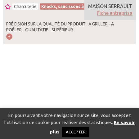
MAISON SERRAULT
Charcuterie
Knacks, saucissons à cuire
France
Fiche entreprise
PRÉCISION SUR LA QUALITÉ DU PRODUIT : A GRILLER - A
POÊLER - QUALITATIF - SUPÉRIEUR
En poursuivant votre navigation sur ce site, vous acceptez
l’utilisation de cookie pour réaliser des statistiques.
En savoir
Catalogue pour localiser les fournisseurs
Contact
Mentions
plus
ACCEPTER
légales
Politique de confidentialité