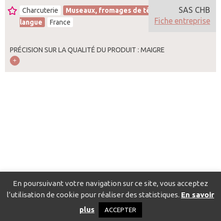
SAS CHB
Charcuterie
Museaux, fromages de tête,
Fiche entreprise
langue
France
PRÉCISION SUR LA QUALITÉ DU PRODUIT : MAIGRE
En poursuivant votre navigation sur ce site, vous acceptez
l’utilisation de cookie pour réaliser des statistiques.
En savoir
Catalogue pour localiser les fournisseurs
Contact
Mentions
plus
ACCEPTER
légales
Politique de confidentialité