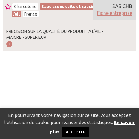
SAS CHB
Charcuterie
Saucissons cuits et saucissons cuits à
Fiche entreprise
l’ail
France
PRÉCISION SUR LA QUALITÉ DU PRODUIT : A L’AIL -
MAIGRE - SUPÉRIEUR
En poursuivant votre navigation sur ce site, vous acceptez
l’utilisation de cookie pour réaliser des statistiques.
En savoir
Catalogue pour localiser les fournisseurs
Contact
Mentions
plus
ACCEPTER
légales
Politique de confidentialité