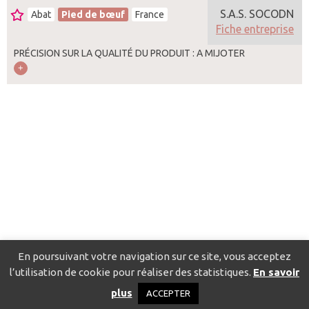
S.A.S. SOCODN
Abat
Pied de bœuf
France
Fiche entreprise
PRÉCISION SUR LA QUALITÉ DU PRODUIT : A MIJOTER
En poursuivant votre navigation sur ce site, vous acceptez
l’utilisation de cookie pour réaliser des statistiques.
En savoir
Catalogue pour localiser les fournisseurs
Contact
Mentions
plus
ACCEPTER
légales
Politique de confidentialité