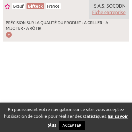
S.A.S. SOCODN
Bœuf
Bifteck
France
Fiche entreprise
PRÉCISION SUR LA QUALITÉ DU PRODUIT : A GRILLER - A
MIJOTER - A RÔTIR
En poursuivant votre navigation sur ce site, vous acceptez
l’utilisation de cookie pour réaliser des statistiques.
En savoir
Catalogue pour localiser les fournisseurs
Contact
Mentions
plus
ACCEPTER
légales
Politique de confidentialité