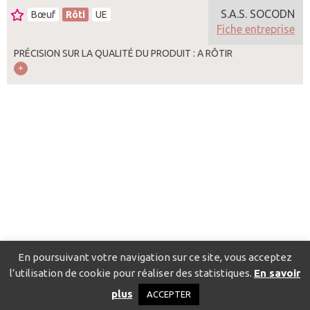
S.A.S. SOCODN
Bœuf
Rôti
UE
Fiche entreprise
PRÉCISION SUR LA QUALITÉ DU PRODUIT : A RÔTIR
En poursuivant votre navigation sur ce site, vous acceptez
l’utilisation de cookie pour réaliser des statistiques.
En savoir
Catalogue pour localiser les fournisseurs
Contact
Mentions
plus
ACCEPTER
légales
Politique de confidentialité