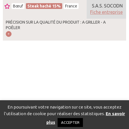
S.A.S. SOCODN
Bœuf
Steak haché 15%
France
Fiche entreprise
PRÉCISION SUR LA QUALITÉ DU PRODUIT : A GRILLER - A
POÊLER
En poursuivant votre navigation sur ce site, vous acceptez
l’utilisation de cookie pour réaliser des statistiques.
En savoir
Catalogue pour localiser les fournisseurs
Contact
Mentions
plus
ACCEPTER
légales
Politique de confidentialité