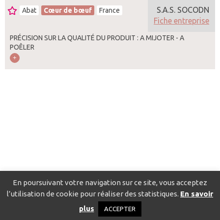
S.A.S. SOCODN
Abat
Cœur de bœuf
France
Fiche entreprise
PRÉCISION SUR LA QUALITÉ DU PRODUIT : A MIJOTER - A
POÊLER
En poursuivant votre navigation sur ce site, vous acceptez
l’utilisation de cookie pour réaliser des statistiques.
En savoir
Catalogue pour localiser les fournisseurs
Contact
Mentions
plus
ACCEPTER
légales
Politique de confidentialité