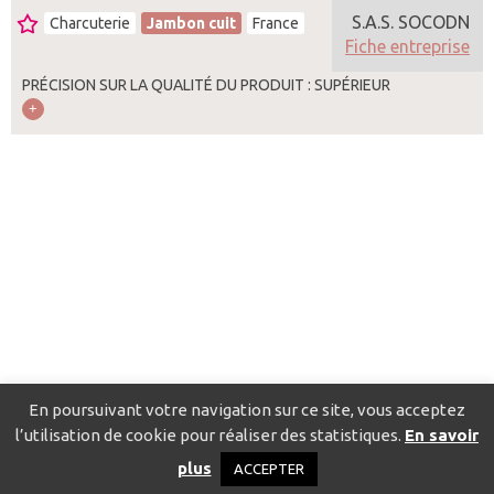
S.A.S. SOCODN
Charcuterie
Jambon cuit
France
Fiche entreprise
PRÉCISION SUR LA QUALITÉ DU PRODUIT : SUPÉRIEUR
En poursuivant votre navigation sur ce site, vous acceptez
l’utilisation de cookie pour réaliser des statistiques.
En savoir
Catalogue pour localiser les fournisseurs
Contact
Mentions
plus
ACCEPTER
légales
Politique de confidentialité