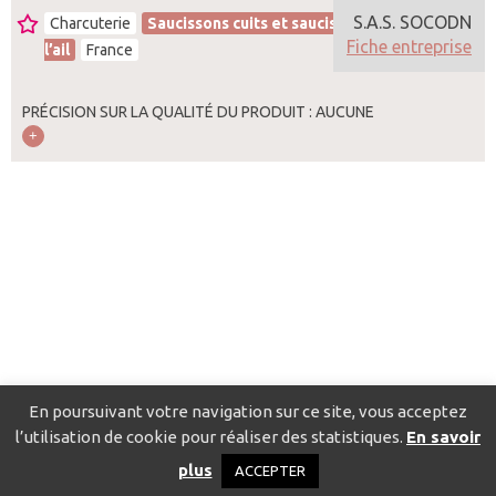
S.A.S. SOCODN
Charcuterie
Saucissons cuits et saucissons cuits à
Fiche entreprise
l’ail
France
PRÉCISION SUR LA QUALITÉ DU PRODUIT : AUCUNE
En poursuivant votre navigation sur ce site, vous acceptez
l’utilisation de cookie pour réaliser des statistiques.
En savoir
Catalogue pour localiser les fournisseurs
Contact
Mentions
plus
ACCEPTER
légales
Politique de confidentialité