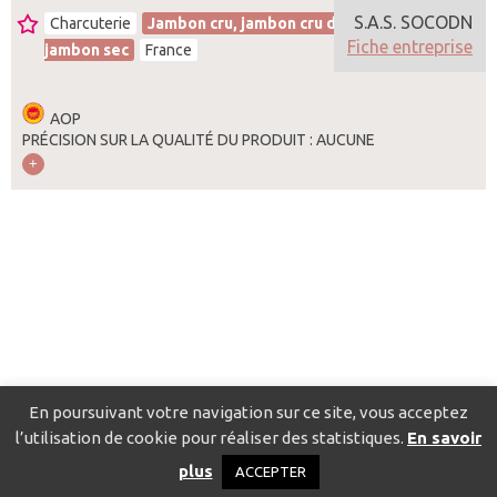
S.A.S. SOCODN
Charcuterie
Jambon cru, jambon cru de pays,
Fiche entreprise
jambon sec
France
AOP
PRÉCISION SUR LA QUALITÉ DU PRODUIT : AUCUNE
En poursuivant votre navigation sur ce site, vous acceptez
l’utilisation de cookie pour réaliser des statistiques.
En savoir
Catalogue pour localiser les fournisseurs
Contact
Mentions
plus
ACCEPTER
légales
Politique de confidentialité