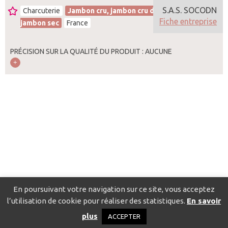
S.A.S. SOCODN
Charcuterie
Jambon cru, jambon cru de pays,
Fiche entreprise
jambon sec
France
PRÉCISION SUR LA QUALITÉ DU PRODUIT : AUCUNE
En poursuivant votre navigation sur ce site, vous acceptez
l’utilisation de cookie pour réaliser des statistiques.
En savoir
Catalogue pour localiser les fournisseurs
Contact
Mentions
plus
ACCEPTER
légales
Politique de confidentialité