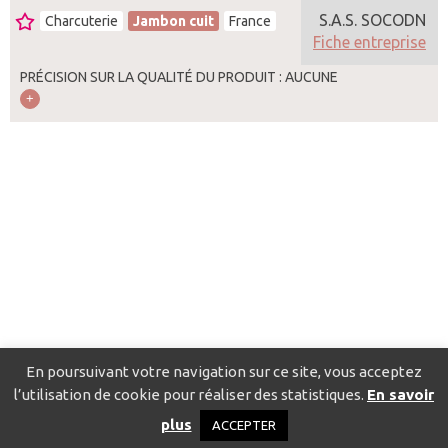
S.A.S. SOCODN
Charcuterie
Jambon cuit
France
Fiche entreprise
PRÉCISION SUR LA QUALITÉ DU PRODUIT : AUCUNE
En poursuivant votre navigation sur ce site, vous acceptez
l’utilisation de cookie pour réaliser des statistiques.
En savoir
Catalogue pour localiser les fournisseurs
Contact
Mentions
plus
ACCEPTER
légales
Politique de confidentialité