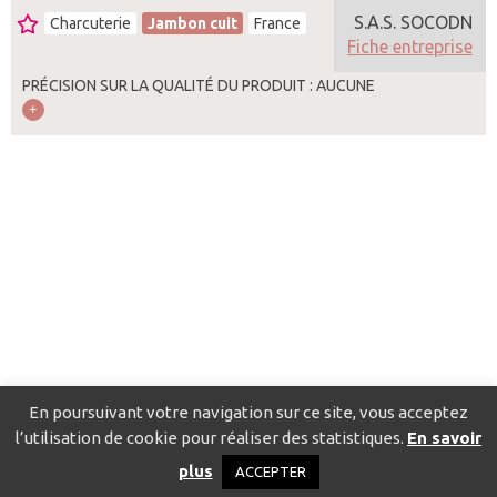
S.A.S. SOCODN
Charcuterie
Jambon cuit
France
Fiche entreprise
PRÉCISION SUR LA QUALITÉ DU PRODUIT : AUCUNE
En poursuivant votre navigation sur ce site, vous acceptez
l’utilisation de cookie pour réaliser des statistiques.
En savoir
Catalogue pour localiser les fournisseurs
Contact
Mentions
plus
ACCEPTER
légales
Politique de confidentialité