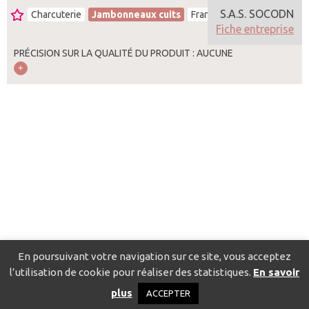
S.A.S. SOCODN
Charcuterie
Jambonneaux cuits
France
Fiche entreprise
PRÉCISION SUR LA QUALITÉ DU PRODUIT : AUCUNE
En poursuivant votre navigation sur ce site, vous acceptez
l’utilisation de cookie pour réaliser des statistiques.
En savoir
Catalogue pour localiser les fournisseurs
Contact
Mentions
plus
ACCEPTER
légales
Politique de confidentialité