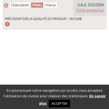
S.A.S. SOCODN
Charcuterie
Pâtés
France
Fiche entreprise
PRÉCISION SUR LA QUALITÉ DU PRODUIT : AUCUNE
En poursuivant votre navigation sur ce site, vous acceptez
l’utilisation de cookie pour réaliser des statistiques.
En savoir
Catalogue pour localiser les fournisseurs
Contact
Mentions
plus
ACCEPTER
légales
Politique de confidentialité