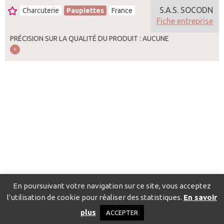
S.A.S. SOCODN
Charcuterie
Paupiettes
France
Fiche entreprise
PRÉCISION SUR LA QUALITÉ DU PRODUIT : AUCUNE
En poursuivant votre navigation sur ce site, vous acceptez
l’utilisation de cookie pour réaliser des statistiques.
En savoir
Catalogue pour localiser les fournisseurs
Contact
Mentions
plus
ACCEPTER
légales
Politique de confidentialité