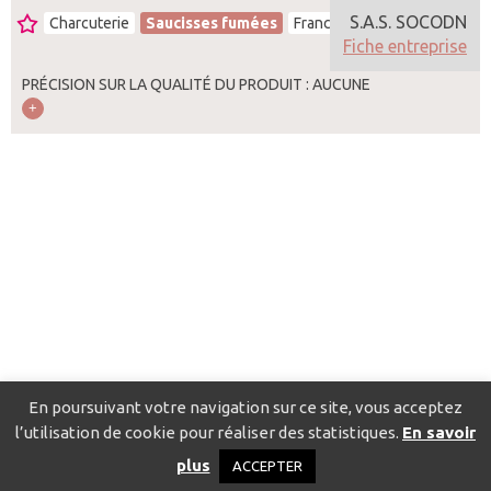
S.A.S. SOCODN
Charcuterie
Saucisses fumées
France
Fiche entreprise
PRÉCISION SUR LA QUALITÉ DU PRODUIT : AUCUNE
En poursuivant votre navigation sur ce site, vous acceptez
l’utilisation de cookie pour réaliser des statistiques.
En savoir
Catalogue pour localiser les fournisseurs
Contact
Mentions
plus
ACCEPTER
légales
Politique de confidentialité