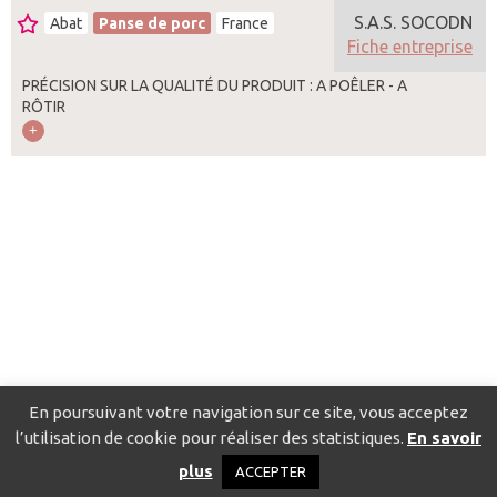
S.A.S. SOCODN
Abat
Panse de porc
France
Fiche entreprise
PRÉCISION SUR LA QUALITÉ DU PRODUIT : A POÊLER - A
RÔTIR
En poursuivant votre navigation sur ce site, vous acceptez
l’utilisation de cookie pour réaliser des statistiques.
En savoir
Catalogue pour localiser les fournisseurs
Contact
Mentions
plus
ACCEPTER
légales
Politique de confidentialité